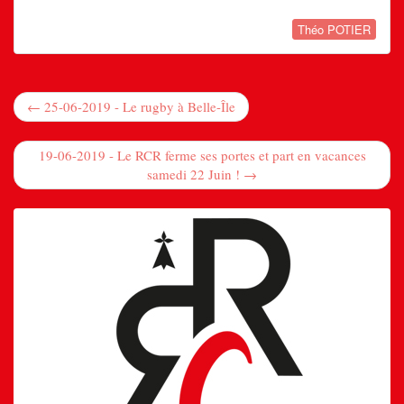
Théo POTIER
← 25-06-2019 - Le rugby à Belle-Île
19-06-2019 - Le RCR ferme ses portes et part en vacances
samedi 22 Juin ! →