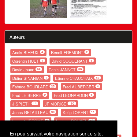
Auteurs
Anais BIHEUX
Benoit FREMONT
4
2
Corentin HUET
David COQUERANT
4
4
David Jouan
Denis JANNOT
69
89
Didier SINANIAN
Etienne CHAUCHAIX
1
58
Fabrice BOURLARD
Fred AUBERGER
25
4
Fred LE BERRE
Fred LEONARDON
2
1
J SPIETH
JF MORICE
14
192
Jonas RETAILLEAU
Kelig LORENT
30
11
Laurent JEROME
Ludovic ROUXEL
6
48
Nolwenn GANDUBERT
Romain LESOURD
54
20
En poursuivant votre navigation sur ce site,