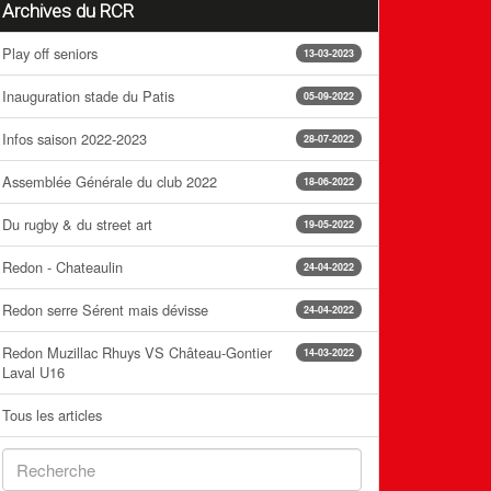
Archives du RCR
Play off seniors
13-03-2023
Inauguration stade du Patis
05-09-2022
Infos saison 2022-2023
28-07-2022
Assemblée Générale du club 2022
18-06-2022
Du rugby & du street art
19-05-2022
Redon - Chateaulin
24-04-2022
Redon serre Sérent mais dévisse
24-04-2022
Redon Muzillac Rhuys VS Château-Gontier
14-03-2022
Laval U16
Tous les articles