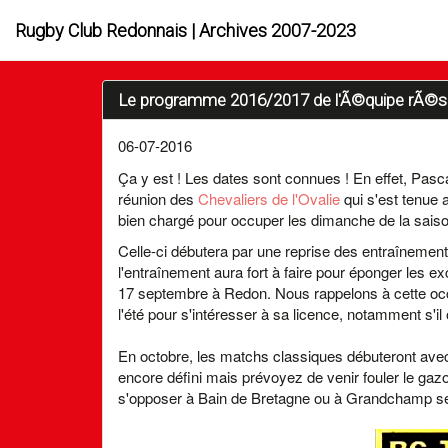
Rugby Club Redonnais | Archives 2007-2023
Le programme 2016/2017 de l'Ã©quipe rÃ©se
06-07-2016
Ça y est ! Les dates sont connues ! En effet, Pasc
réunion des
Chevaliers de l'Ovalie
qui s'est tenue 
bien chargé pour occuper les dimanche de la sais
Celle-ci débutera par une reprise des entraînemen
l'entraînement aura fort à faire pour éponger les exc
17 septembre à Redon. Nous rappelons à cette occas
l'été pour s'intéresser à sa licence, notamment s'il 
En octobre, les matchs classiques débuteront avec
encore défini mais prévoyez de venir fouler le gazo
s'opposer à Bain de Bretagne ou à Grandchamp sel