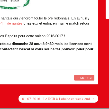
ntais qui viendront fouler le pré redonnais. En avril, il y
PTT de nantes
chez eux et enfin, en mai, le match retour
es Espoirs pour cette saison 2016/2017 !
fixée au dimanche 28 aout à 9h30 mais les licences sont
 contactant Pascal si vous souhaitez pouvoir jouer pour
JF MORICE
01-07-2016 - Le RCR à Lohéac ce week-end →