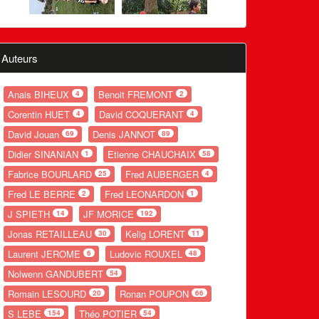
Auteurs
Anais BIHEUX
Benoit FREMONT
4
2
Corentin HUET
David COQUERANT
4
4
David Jouan
Denis JANNOT
69
89
Didier SINANIAN
Etienne CHAUCHAIX
1
58
Fabrice BOURLARD
Fred AUBERGER
25
4
Fred LE BERRE
Fred LEONARDON
2
1
J SPIETH
JF MORICE
14
192
Jonas RETAILLEAU
Kelig LORENT
30
11
Laurent JEROME
Ludovic ROUXEL
6
48
Nolwenn GANDUBERT
54
Romain LESOURD
Ronan POUPON
20
66
S LEBE
Théo POTIER
154
54