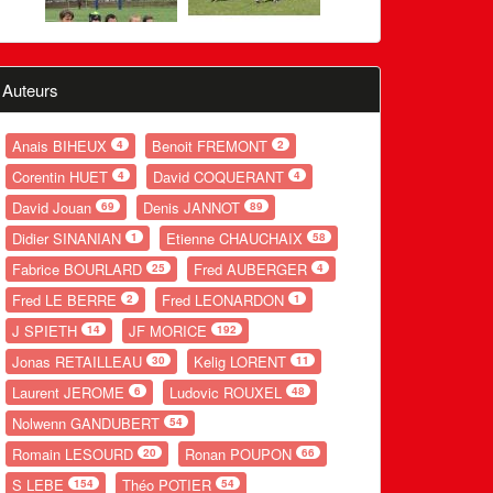
Auteurs
Anais BIHEUX
Benoit FREMONT
4
2
Corentin HUET
David COQUERANT
4
4
David Jouan
Denis JANNOT
69
89
Didier SINANIAN
Etienne CHAUCHAIX
1
58
Fabrice BOURLARD
Fred AUBERGER
25
4
Fred LE BERRE
Fred LEONARDON
2
1
J SPIETH
JF MORICE
14
192
Jonas RETAILLEAU
Kelig LORENT
30
11
Laurent JEROME
Ludovic ROUXEL
6
48
Nolwenn GANDUBERT
54
Romain LESOURD
Ronan POUPON
20
66
S LEBE
Théo POTIER
154
54