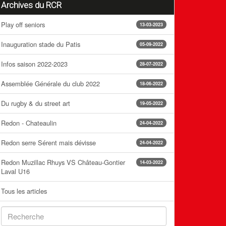
Archives du RCR
Play off seniors
13-03-2023
Inauguration stade du Patis
05-09-2022
Infos saison 2022-2023
28-07-2022
Assemblée Générale du club 2022
18-06-2022
Du rugby & du street art
19-05-2022
Redon - Chateaulin
24-04-2022
Redon serre Sérent mais dévisse
24-04-2022
Redon Muzillac Rhuys VS Château-Gontier
14-03-2022
Laval U16
Tous les articles