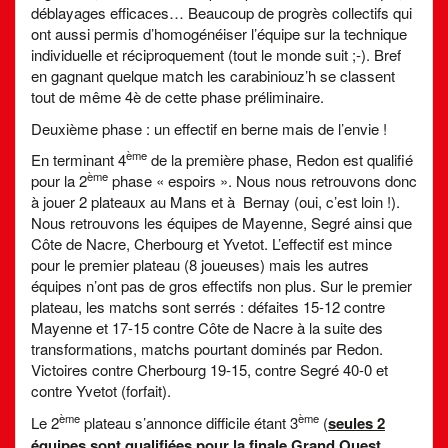
déblayages efficaces… Beaucoup de progrès collectifs qui
ont aussi permis d’homogénéiser l’équipe sur la technique
individuelle et réciproquement (tout le monde suit ;-). Bref
en gagnant quelque match les carabiniouz’h se classent
tout de même 4è de cette phase préliminaire.
Deuxième phase : un effectif en berne mais de l’envie !
ème
En terminant 4
de la première phase, Redon est qualifié
ème
pour la 2
phase « espoirs ». Nous nous retrouvons donc
à jouer 2 plateaux au Mans et à Bernay (oui, c’est loin !).
Nous retrouvons les équipes de Mayenne, Segré ainsi que
Côte de Nacre, Cherbourg et Yvetot. L’effectif est mince
pour le premier plateau (8 joueuses) mais les autres
équipes n’ont pas de gros effectifs non plus. Sur le premier
plateau, les matchs sont serrés : défaites 15-12 contre
Mayenne et 17-15 contre Côte de Nacre à la suite des
transformations, matchs pourtant dominés par Redon.
Victoires contre Cherbourg 19-15, contre Segré 40-0 et
contre Yvetot (forfait).
ème
ème
Le 2
plateau s’annonce difficile étant 3
(
seules 2
équipes sont qualifiées pour la finale Grand Ouest