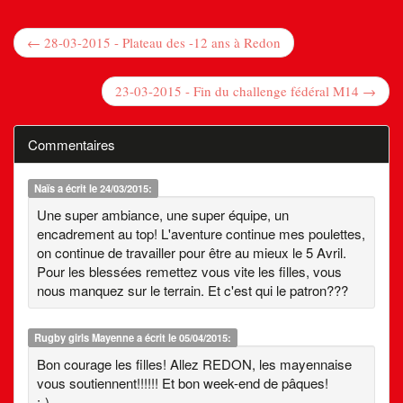
← 28-03-2015 - Plateau des -12 ans à Redon
23-03-2015 - Fin du challenge fédéral M14 →
Commentaires
Naïs
a écrit le 24/03/2015:
Une super ambiance, une super équipe, un
encadrement au top! L'aventure continue mes poulettes,
on continue de travailler pour être au mieux le 5 Avril.
Pour les blessées remettez vous vite les filles, vous
nous manquez sur le terrain. Et c'est qui le patron???
Rugby girls Mayenne
a écrit le 05/04/2015:
Bon courage les filles! Allez REDON, les mayennaise
vous soutiennent!!!!!! Et bon week-end de pâques!
:-)