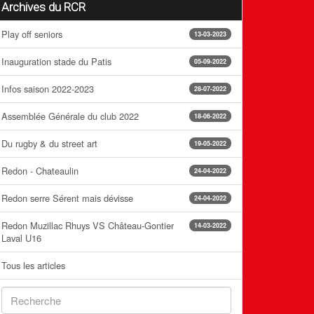
Archives du RCR
Play off seniors
13-03-2023
Inauguration stade du Patis
05-09-2022
Infos saison 2022-2023
28-07-2022
Assemblée Générale du club 2022
18-06-2022
Du rugby & du street art
19-05-2022
Redon - Chateaulin
24-04-2022
Redon serre Sérent mais dévisse
24-04-2022
Redon Muzillac Rhuys VS Château-Gontier
14-03-2022
Laval U16
Tous les articles