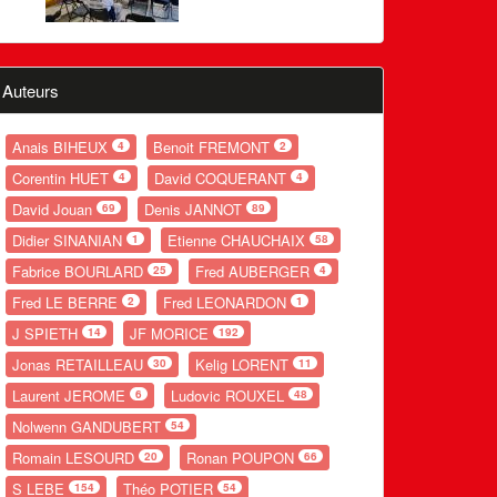
Auteurs
Anais BIHEUX
Benoit FREMONT
4
2
Corentin HUET
David COQUERANT
4
4
David Jouan
Denis JANNOT
69
89
Didier SINANIAN
Etienne CHAUCHAIX
1
58
Fabrice BOURLARD
Fred AUBERGER
25
4
Fred LE BERRE
Fred LEONARDON
2
1
J SPIETH
JF MORICE
14
192
Jonas RETAILLEAU
Kelig LORENT
30
11
Laurent JEROME
Ludovic ROUXEL
6
48
Nolwenn GANDUBERT
54
Romain LESOURD
Ronan POUPON
20
66
S LEBE
Théo POTIER
154
54