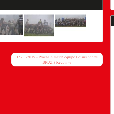
15-11-2019 - Prochain match équipe Loisirs contre
BRUZ à Redon →