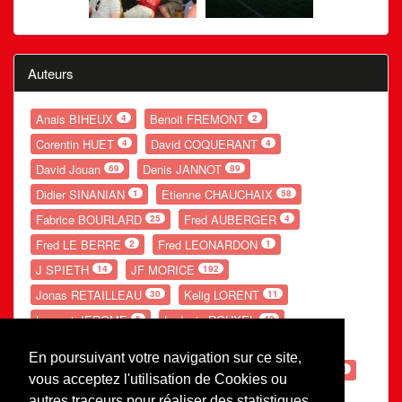
Auteurs
Anais BIHEUX
Benoit FREMONT
4
2
Corentin HUET
David COQUERANT
4
4
David Jouan
Denis JANNOT
69
89
Didier SINANIAN
Etienne CHAUCHAIX
1
58
Fabrice BOURLARD
Fred AUBERGER
25
4
Fred LE BERRE
Fred LEONARDON
2
1
J SPIETH
JF MORICE
14
192
Jonas RETAILLEAU
Kelig LORENT
30
11
Laurent JEROME
Ludovic ROUXEL
6
48
Nolwenn GANDUBERT
Romain LESOURD
54
20
En poursuivant votre navigation sur ce site,
Ronan POUPON
S LEBE
Théo POTIER
66
154
54
vous acceptez l'utilisation de Cookies ou
Valentin PERRE
Valerie AUGOT
26
29
autres traceurs pour réaliser des statistiques