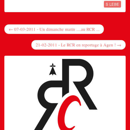
S LEBE
← 07-03-2011 - Un dimanche matin ....au RCR ...
21-02-2011 - Le RCR en reportage à Agen ! →