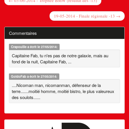
← 03-06-2014 - Trophée BMW (résultat des -13)
19-05-2014 - Finale régionale -13 →
Commentaires
Crapouille
a écrit le 27/05/2014:
Capitaine Fab, tu n'es pas de notre galaxie, mais au
fond de la nuit, Capitaine Fab, ...
GoldoFab
a écrit le 27/05/2014:
....Nicoman man, nicomanman, défenseur de la
terre.......moitié homme, moitié bistro, le plus valeureux
des soulots......