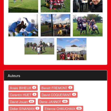
Auteurs
Anais BIHEUX
Benoit FREMONT
4
2
Corentin HUET
David COQUERANT
4
4
David Jouan
Denis JANNOT
69
89
Didier SINANIAN
Etienne CHAUCHAIX
1
58