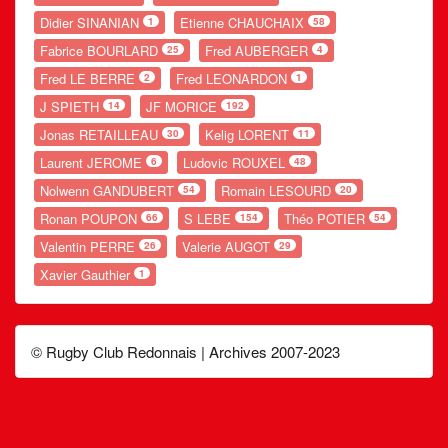
Didier SINANIAN
Etienne CHAUCHAIX
1
58
Fabrice BOURLARD
Fred AUBERGER
25
4
Fred LE BERRE
Fred LEONARDON
2
1
J SPIETH
JF MORICE
14
192
Jonas RETAILLEAU
Kelig LORENT
30
11
Laurent JEROME
Ludovic ROUXEL
6
48
Nolwenn GANDUBERT
Romain LESOURD
54
20
Ronan POUPON
S LEBE
Théo POTIER
66
154
54
Valentin PERRE
Valerie AUGOT
26
29
Xavier Gauthier
1
© Rugby Club Redonnais | Archives 2007-2023