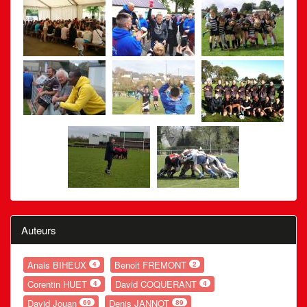
Auteurs
Anais BIHEUX
Benoit FREMONT
4
2
Corentin HUET
David COQUERANT
4
4
David Jouan
Denis JANNOT
69
89