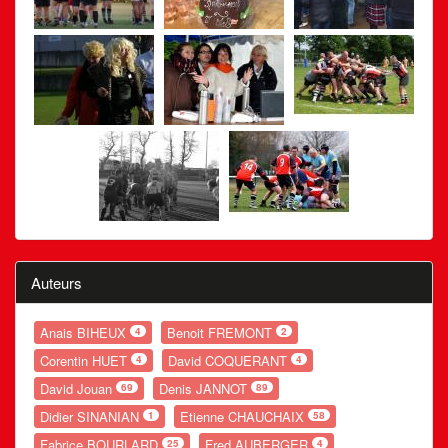
Auteurs
Anais BIHEUX
Benoit FREMONT
4
2
Corentin HUET
David COQUERANT
4
4
David Jouan
Denis JANNOT
69
89
Didier SINANIAN
Etienne CHAUCHAIX
1
58
Fabrice BOURLARD
Fred AUBERGER
25
4