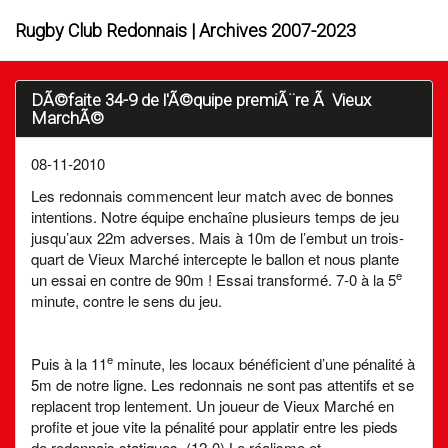
Rugby Club Redonnais | Archives 2007-2023
DÃ©faite 34-9 de l'Ã©quipe premiÃ¨re Ã Vieux
MarchÃ©
08-11-2010
Les redonnais commencent leur match avec de bonnes
intentions. Notre équipe enchaîne plusieurs temps de jeu
jusqu’aux 22m adverses. Mais à 10m de l’embut un trois-
quart de Vieux Marché intercepte le ballon et nous plante
e
un essai en contre de 90m ! Essai transformé. 7-0 à la 5
minute, contre le sens du jeu.
e
Puis à la 11
minute, les locaux bénéficient d’une pénalité à
5m de notre ligne. Les redonnais ne sont pas attentifs et se
replacent trop lentement. Un joueur de Vieux Marché en
profite et joue vite la pénalité pour applatir entre les pieds
de redonnais statiques. (12-0) Le réalisme et