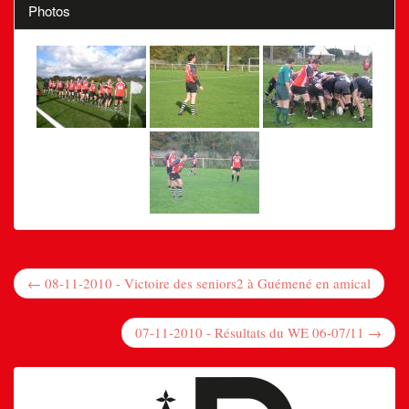
Photos
← 08-11-2010 - Victoire des seniors2 à Guémené en amical
07-11-2010 - Résultats du WE 06-07/11 →