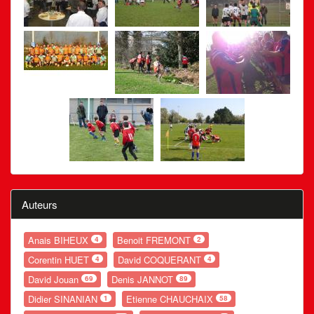
Auteurs
Anais BIHEUX
Benoit FREMONT
4
2
Corentin HUET
David COQUERANT
4
4
David Jouan
Denis JANNOT
69
89
Didier SINANIAN
Etienne CHAUCHAIX
1
58