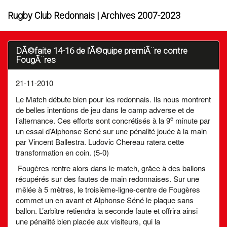
Rugby Club Redonnais | Archives 2007-2023
DÃ©faite 14-16 de l'Ã©quipe premiÃ¨re contre
FougÃ¨res
21-11-2010
Le Match débute bien pour les redonnais. Ils nous montrent
de belles intentions de jeu dans le camp adverse et de
e
l’alternance. Ces efforts sont concrétisés à la 9
minute par
un essai d’Alphonse Sené sur une pénalité jouée à la main
par Vincent Ballestra. Ludovic Chereau ratera cette
transformation en coin. (5-0)
Fougères rentre alors dans le match, grâce à des ballons
récupérés sur des fautes de main redonnaises. Sur une
mêlée à 5 mètres, le troisième-ligne-centre de Fougères
commet un en avant et Alphonse Séné le plaque sans
ballon. L’arbitre retiendra la seconde faute et offrira ainsi
une pénalité bien placée aux visiteurs, qui la