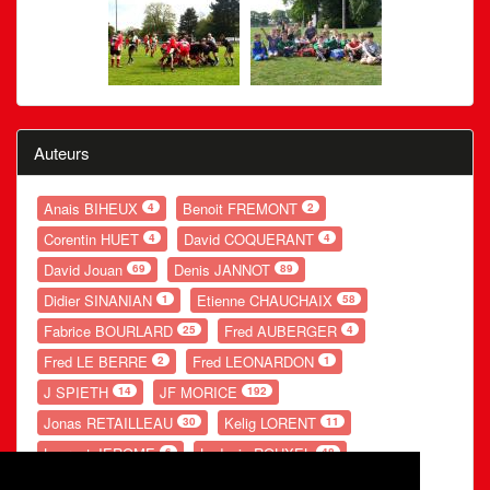
Auteurs
Anais BIHEUX
Benoit FREMONT
4
2
Corentin HUET
David COQUERANT
4
4
David Jouan
Denis JANNOT
69
89
Didier SINANIAN
Etienne CHAUCHAIX
1
58
Fabrice BOURLARD
Fred AUBERGER
25
4
Fred LE BERRE
Fred LEONARDON
2
1
J SPIETH
JF MORICE
14
192
Jonas RETAILLEAU
Kelig LORENT
30
11
Laurent JEROME
Ludovic ROUXEL
6
48
Nolwenn GANDUBERT
Romain LESOURD
54
20