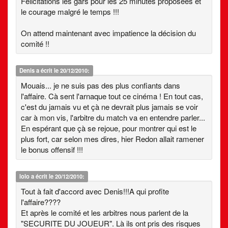
Félicitations les gars pour les 25 minutes proposées et
le courage malgré le temps !!!
On attend maintenant avec impatience la décision du
comité !!
Denis
a écrit le 20/12/2010:
Mouais... je ne suis pas des plus confiants dans
l'affaire. Cà sent l'arnaque tout ce cinéma ! En tout cas,
c'est du jamais vu et çà ne devrait plus jamais se voir
car à mon vis, l'arbitre du match va en entendre parler...
En espérant que çà se rejoue, pour montrer qui est le
plus fort, car selon mes dires, hier Redon allait ramener
le bonus offensif !!!
lolo
a écrit le 20/12/2010:
Tout à fait d'accord avec Denis!!!A qui profite
l'affaire????
Et après le comité et les arbitres nous parlent de la
"SECURITE DU JOUEUR". Là ils ont pris des risques