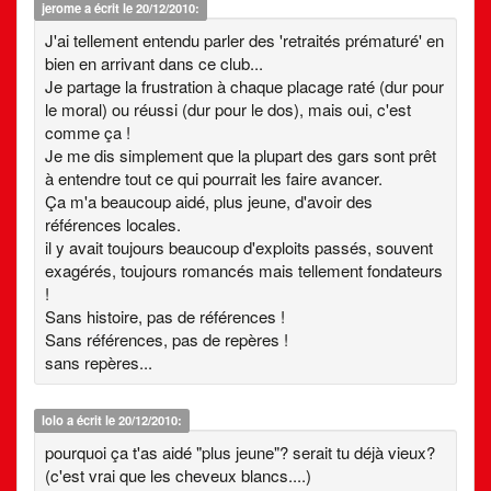
jerome
a écrit le 20/12/2010:
J'ai tellement entendu parler des 'retraités prématuré' en
bien en arrivant dans ce club...
Je partage la frustration à chaque placage raté (dur pour
le moral) ou réussi (dur pour le dos), mais oui, c'est
comme ça !
Je me dis simplement que la plupart des gars sont prêt
à entendre tout ce qui pourrait les faire avancer.
Ça m'a beaucoup aidé, plus jeune, d'avoir des
références locales.
il y avait toujours beaucoup d'exploits passés, souvent
exagérés, toujours romancés mais tellement fondateurs
!
Sans histoire, pas de références !
Sans références, pas de repères !
sans repères...
lolo
a écrit le 20/12/2010:
pourquoi ça t'as aidé "plus jeune"? serait tu déjà vieux?
(c'est vrai que les cheveux blancs....)