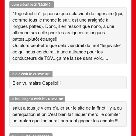
dom
a écrit le 21/12/2010:
"Tégestophile": je pense que cela vient de tégenaire (qui,
comme tous le monde le sait, est une araignée à
longues pattes). Donc, il en ressort que nono, à une
attirance sexuelle pour les araignées à longues
pattes...plutôt étrange!!!
Ou alors peut-être que cela viendrait du mot "tégéviste"
ce qui nous conduirait à une attirance pour les
conducteurs de TGV...ça me laisse sans voix.....
lolo
a écrit le 21/12/2010:
Bien vu maitre Capello!!!
la boulange
a écrit le 21/12/2010:
salut a tous je viens d'aller sur le site de la ffr et il y a eu
perequation et on c'est bien fait niquer merci le comiter
un match que l'on aurait surment gagner les enculer!!!