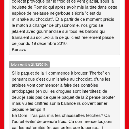
collectif provoqué par le froid et ce vent glacial, sous la
houlette de Roméo qui après avoir mis la tête dans cette
espèce de melasse neige/boue s'écria "c'est du
milshake au chocolat". Et a partir de ce moment précis
le match à changer de physionomie, nos gros se
jetaient avec gourmandise sur tous les ballons qui
traînaient au sol...voila la ce qui c'est réellement passé
ce jour du 19 décembre 2010.
Kenavo
lolo
a écrit le 21/12/2010:
Si le paquet de la 1 commence à brouter "l'herbe" en
pensant que c'est du milshake au chocolat, d'une les
arbitres vont commencer à faire des contrôles
antidopages (eh oui les drogues sont interdites); de
deux je sais pas ce que le paquet de la 2 pense brouter
mais vu les chiffres sur la balance ils doivent aimer
depuis le temps!!!
Eh Dom, T'as pas mis tes chaussettes fétiches? Ca
t'aurait éviter de prendre froid. Ca commence toujours
par les extremités (et pas celles que tu pense....)