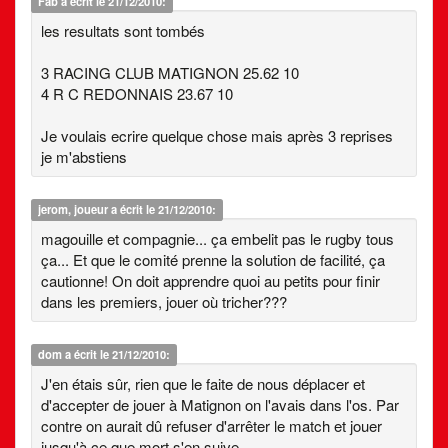
Fab
a écrit le 21/12/2010:
les resultats sont tombés
3 RACING CLUB MATIGNON 25.62 10
4 R C REDONNAIS 23.67 10
Je voulais ecrire quelque chose mais après 3 reprises
je m'abstiens
jerom, joueur
a écrit le 21/12/2010:
magouille et compagnie... ça embelit pas le rugby tous
ça... Et que le comité prenne la solution de facilité, ça
cautionne! On doit apprendre quoi au petits pour finir
dans les premiers, jouer où tricher???
dom
a écrit le 21/12/2010:
J'en étais sûr, rien que le faite de nous déplacer et
d'accepter de jouer à Matignon on l'avais dans l'os. Par
contre on aurait dû refuser d'arrêter le match et jouer
jusqu'à ce que mort s'en suive...