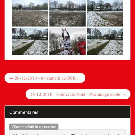
← 20-12-2010 - un samedi au RCR ...
16-12-2010 - Goûter de Noël - Parrainage école →
Commentaires
Vincent
a écrit le 20/12/2010: