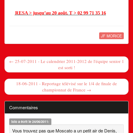
RESA > jusqu’au 20 août. T > 02 99 71 35 16
JF MORICE
← 25-07-2011 - Le calendrier 2011-2012 de l'équipe senior 1
est sorti !
18-06-2011 - Reportage télévisé sur le 1/4 de finale de
championnat de France →
Commentaires
lolo
a écrit le 24/06/2011:
Vous trouvez pas que Moscato a un petit air de Denis,