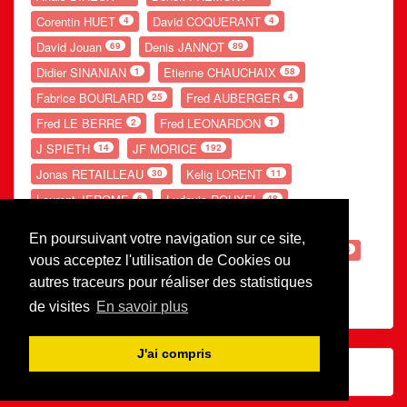
Corentin HUET
David COQUERANT
4
4
David Jouan
Denis JANNOT
69
89
Didier SINANIAN
Etienne CHAUCHAIX
1
58
Fabrice BOURLARD
Fred AUBERGER
25
4
Fred LE BERRE
Fred LEONARDON
2
1
J SPIETH
JF MORICE
14
192
Jonas RETAILLEAU
Kelig LORENT
30
11
Laurent JEROME
Ludovic ROUXEL
6
48
Nolwenn GANDUBERT
Romain LESOURD
54
20
En poursuivant votre navigation sur ce site,
Ronan POUPON
S LEBE
Théo POTIER
66
154
54
vous acceptez l'utilisation de Cookies ou
Valentin PERRE
Valerie AUGOT
26
29
autres traceurs pour réaliser des statistiques
Xavier Gauthier
1
de visites
En savoir plus
J'ai compris
© Rugby Club Redonnais | Archives 2007-2023