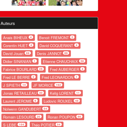
Auteurs
Anais BIHEUX
Benoit FREMONT
4
2
Corentin HUET
David COQUERANT
4
4
David Jouan
Denis JANNOT
69
89
Didier SINANIAN
Etienne CHAUCHAIX
1
58
Fabrice BOURLARD
Fred AUBERGER
25
4
Fred LE BERRE
Fred LEONARDON
2
1
J SPIETH
JF MORICE
14
192
Jonas RETAILLEAU
Kelig LORENT
30
11
Laurent JEROME
Ludovic ROUXEL
6
48
Nolwenn GANDUBERT
54
Romain LESOURD
Ronan POUPON
20
66
S LEBE
Théo POTIER
154
54