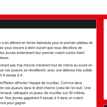
’en allèrent en terres bainoises pour le premier plateau de
des yeux encore à demi ouvert que nous décollons de
os jeunes entamèrent leur premier match contre Saint
elesse.
montrant pas trop d’envie menèrent tout de même au score en
 nos joueurs se réveillèrent, avec une défense très solide
h 6 essais à 4.
ain/Redon affronter l’équipe de muzillac. Comme dans
tre nos joueurs dans le droit chemin (celui de l’en but). Une
Fernand, rattrapant un joueur de muzillac sur 30 mètres,
ber. Nos jeunes gagnèrent 5 essais à 4 dans un match
rence pour gagner.