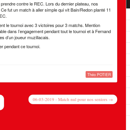
 prendre contre le REC. Lors du dernier plateau, nos
 Ce fut un match à aller simple qui vit Bain/Redon planté 11
REC.
nt le tournoi avec 3 victoires pour 3 matchs. Mention
hable dans l’engagement pendant tout le tournoi et à Fernand
s d’un joueur muzillacais.
ver pendant ce tournoi.
Théo POTIER
06-03-2019 - Match nul pour nos seniors →