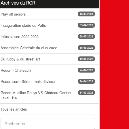
Archives du RCR
Play off seniors
13-03-2023
Inauguration stade du Patis
05-09-2022
Infos saison 2022-2023
28-07-2022
Assemblée Générale du club 2022
18-06-2022
Du rugby & du street art
19-05-2022
Redon - Chateaulin
24-04-2022
Redon serre Sérent mais dévisse
24-04-2022
Redon Muzillac Rhuys VS Château-Gontier
14-03-2022
Laval U16
Tous les articles