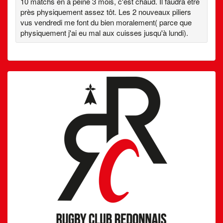
10 matchs en à peine 3 mois, c'est chaud. Il faudra être
près physiquement assez tôt. Les 2 nouveaux piliers
vus vendredi me font du bien moralement( parce que
physiquement j'ai eu mal aux cuisses jusqu'à lundi).