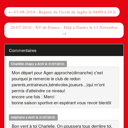
← 03-08-2010 - Reprise de l'école de rugby le 04/09 à 10 h
26-07-2010 - XV de France - Fidji à Nantes le 13 Novembre
→
Commentaires
Charlélie chapy
a écrit le 31/07/2010:
Mon départ pour Agen approche(dimanche) c'est
pourquoi je remercie le club de redon
parents,entraineurs,bénévoles,joueurs...)qui m'ont
permis d'atteindre ce niveau!
encore une fois : Merci
bonne saison sportive en espérant vous revoir bientôt
stéphane
a écrit le 31/07/2010:
Bon vent à toi Charlelie. On poussera tous derrière toi.