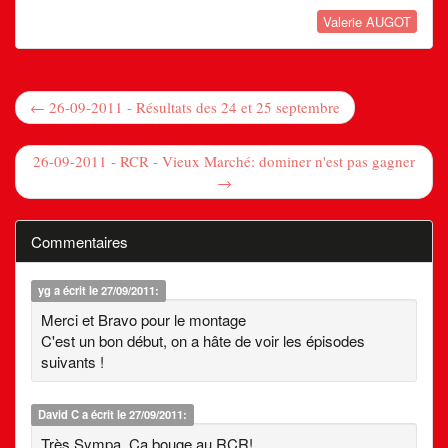
Valerie AUGOT
← 26-09-2011 - Résultats des 24 et 25 septembre
26-09-2011 - RCR - Vieux Marché: dominer n'est pas gagner
→
Commentaires
yg
a écrit le 27/09/2011:
Merci et Bravo pour le montage
C'est un bon début, on a hâte de voir les épisodes
suivants !
David C
a écrit le 27/09/2011:
Très Sympa. Ca bouge au RCR!