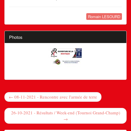
Romain LESOURD
Photos
← 08-11-2021 - Rencontre avec l'armée de terre
26-10-2021 - Résultats / Week-end (Tournoi Grand-Champ)
→