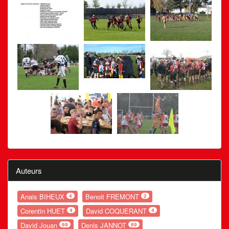
Auteurs
Anais BIHEUX
Benoit FREMONT
4
2
Corentin HUET
David COQUERANT
4
4
David Jouan
Denis JANNOT
69
89