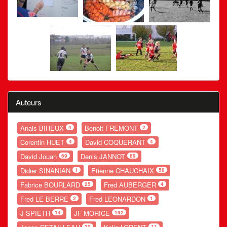
Auteurs
Anais BIHEUX
Benoit FREMONT
4
2
Corentin HUET
David COQUERANT
4
4
David Jouan
Denis JANNOT
69
89
Didier SINANIAN
Etienne CHAUCHAIX
1
58
Fabrice BOURLARD
Fred AUBERGER
25
4
Fred LE BERRE
Fred LEONARDON
2
1
J SPIETH
JF MORICE
14
192
30
11