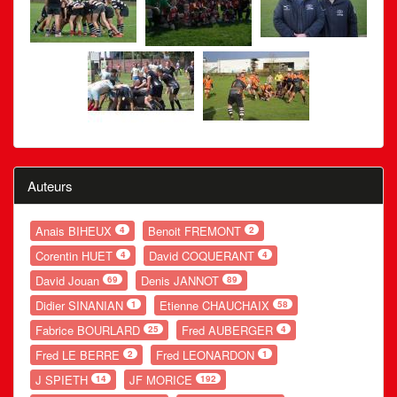
Auteurs
Anais BIHEUX
Benoit FREMONT
4
2
Corentin HUET
David COQUERANT
4
4
David Jouan
Denis JANNOT
69
89
Didier SINANIAN
Etienne CHAUCHAIX
1
58
Fabrice BOURLARD
Fred AUBERGER
25
4
Fred LE BERRE
Fred LEONARDON
2
1
J SPIETH
JF MORICE
14
192