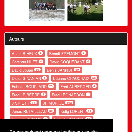
Auteurs
Anais BIHEUX
Benoit FREMONT
4
2
Corentin HUET
David COQUERANT
4
4
David Jouan
Denis JANNOT
69
89
Didier SINANIAN
Etienne CHAUCHAIX
1
58
Fabrice BOURLARD
Fred AUBERGER
25
4
Fred LE BERRE
Fred LEONARDON
2
1
J SPIETH
JF MORICE
14
192
Jonas RETAILLEAU
Kelig LORENT
30
11
Laurent JEROME
Ludovic ROUXEL
6
48
Nolwenn GANDUBERT
Romain LESOURD
54
20