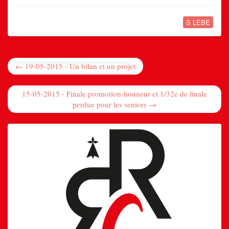
S LEBE
← 19-05-2015 - Un bilan et un projet
15-05-2015 - Finale promotion-honneur et 1/32e de finale
perdue pour les seniors →