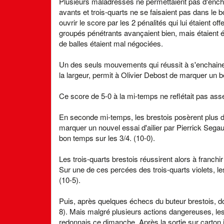
Plusieurs maladresses ne permettaient pas d'ench
avants et trois-quarts ne se faisaient pas dans le 
ouvrir le score par les 2 pénalités qui lui étaient 
groupés pénétrants avançaient bien, mais étaient écr
de balles étaient mal négociées.
Un des seuls mouvements qui réussit à s'enchainer
la largeur, permit à Olivier Debost de marquer un bel
Ce score de 5-0 à la mi-temps ne reflétait pas ass
En seconde mi-temps, les brestois posèrent plus 
marquer un nouvel essai d'ailier par Pierrick Sega
bon temps sur les 3/4. (10-0).
Les trois-quarts brestois réussirent alors à franchi
Sur une de ces percées des trois-quarts violets, le
(10-5).
Puis, après quelques échecs du buteur brestois, dont
8). Mais malgré plusieurs actions dangereuses, les 
redonnais ce dimanche. Après la sortie sur carton 