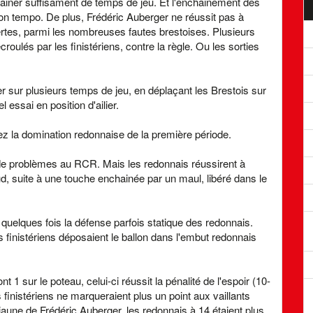
ainer suffisament de temps de jeu. Et l'enchainement des
bon tempo. De plus, Frédéric Auberger ne réussit pas à
offertes, parmi les nombreuses fautes brestoises. Plusieurs
oulés par les finistériens, contre la règle. Ou les sorties
 sur plusieurs temps de jeu, en déplaçant les Brestois sur
 essai en position d'ailier.
ez la domination redonnaise de la première période.
de problèmes au RCR. Mais les redonnais réussirent à
ud, suite à une touche enchainée par un maul, libéré dans le
r quelques fois la défense parfois statique des redonnais.
s finistériens déposaient le ballon dans l'embut redonnais
 1 sur le poteau, celui-ci réussit la pénalité de l'espoir (10-
finistériens ne marqueraient plus un point aux vaillants
jaune de Frédéric Auberger, les redonnais à 14 étaient plus