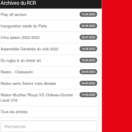
Archives du RCR
Play off seniors
13-03-2023
Inauguration stade du Patis
05-09-2022
Infos saison 2022-2023
28-07-2022
Assemblée Générale du club 2022
18-06-2022
Du rugby & du street art
19-05-2022
Redon - Chateaulin
24-04-2022
Redon serre Sérent mais dévisse
24-04-2022
Redon Muzillac Rhuys VS Château-Gontier
14-03-2022
Laval U16
Tous les articles