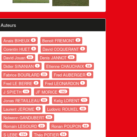
Auteurs
Anais BIHEUX
Benoit FREMONT
4
2
Corentin HUET
David COQUERANT
4
4
David Jouan
Denis JANNOT
69
89
Didier SINANIAN
Etienne CHAUCHAIX
1
58
Fabrice BOURLARD
Fred AUBERGER
25
4
Fred LE BERRE
Fred LEONARDON
2
1
J SPIETH
JF MORICE
14
192
Jonas RETAILLEAU
Kelig LORENT
30
11
Laurent JEROME
Ludovic ROUXEL
6
48
Nolwenn GANDUBERT
54
Romain LESOURD
Ronan POUPON
20
66
S LEBE
Théo POTIER
154
54