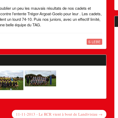
oublier un peu les mauvais résultats de nos cadets et
contre l'entente Trégor-Argoat-Goelo pour leur . Les cadets,
t un lourd 74-10. Puis nos juniors, avec un effectif limité,
une belle équipe du TAG.
S LEBE
11-11-2013 - Le RCR vient à bout de Landivisiau →