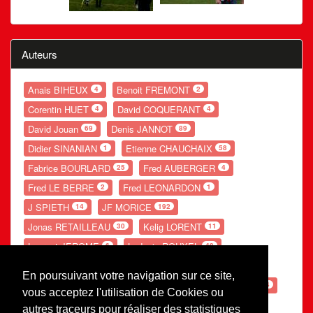
Auteurs
Anais BIHEUX
Benoit FREMONT
4
2
Corentin HUET
David COQUERANT
4
4
David Jouan
Denis JANNOT
69
89
Didier SINANIAN
Etienne CHAUCHAIX
1
58
Fabrice BOURLARD
Fred AUBERGER
25
4
Fred LE BERRE
Fred LEONARDON
2
1
J SPIETH
JF MORICE
14
192
Jonas RETAILLEAU
Kelig LORENT
30
11
Laurent JEROME
Ludovic ROUXEL
6
48
Nolwenn GANDUBERT
Romain LESOURD
54
20
En poursuivant votre navigation sur ce site,
Ronan POUPON
S LEBE
Théo POTIER
66
154
54
vous acceptez l'utilisation de Cookies ou
Valentin PERRE
Valerie AUGOT
26
29
autres traceurs pour réaliser des statistiques