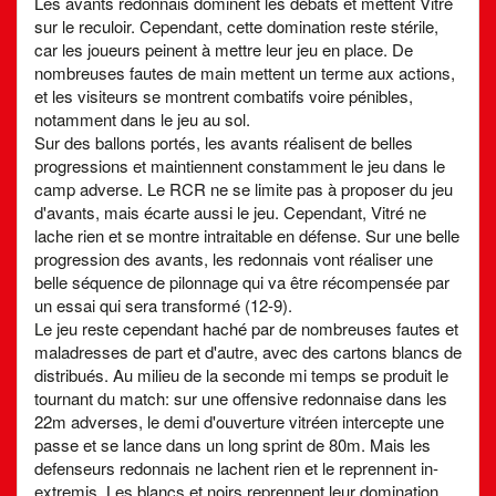
Les avants redonnais dominent les débats et mettent Vitré
sur le reculoir. Cependant, cette domination reste stérile,
car les joueurs peinent à mettre leur jeu en place. De
nombreuses fautes de main mettent un terme aux actions,
et les visiteurs se montrent combatifs voire pénibles,
notamment dans le jeu au sol.
Sur des ballons portés, les avants réalisent de belles
progressions et maintiennent constamment le jeu dans le
camp adverse. Le RCR ne se limite pas à proposer du jeu
d'avants, mais écarte aussi le jeu. Cependant, Vitré ne
lache rien et se montre intraitable en défense. Sur une belle
progression des avants, les redonnais vont réaliser une
belle séquence de pilonnage qui va être récompensée par
un essai qui sera transformé (12-9).
Le jeu reste cependant haché par de nombreuses fautes et
maladresses de part et d'autre, avec des cartons blancs de
distribués. Au milieu de la seconde mi temps se produit le
tournant du match: sur une offensive redonnaise dans les
22m adverses, le demi d'ouverture vitréen intercepte une
passe et se lance dans un long sprint de 80m. Mais les
defenseurs redonnais ne lachent rien et le reprennent in-
extremis. Les blancs et noirs reprennent leur domination,