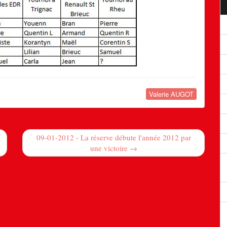
Valerie AUGOT
09-01-2012 - La réserve débute l'année 2012 par
une victoire →