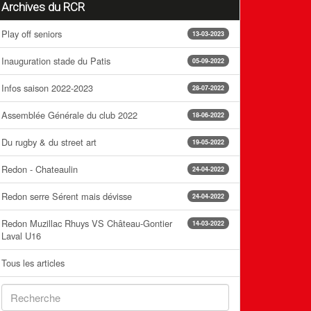
Archives du RCR
Play off seniors
13-03-2023
Inauguration stade du Patis
05-09-2022
Infos saison 2022-2023
28-07-2022
Assemblée Générale du club 2022
18-06-2022
Du rugby & du street art
19-05-2022
Redon - Chateaulin
24-04-2022
Redon serre Sérent mais dévisse
24-04-2022
Redon Muzillac Rhuys VS Château-Gontier
14-03-2022
Laval U16
Tous les articles