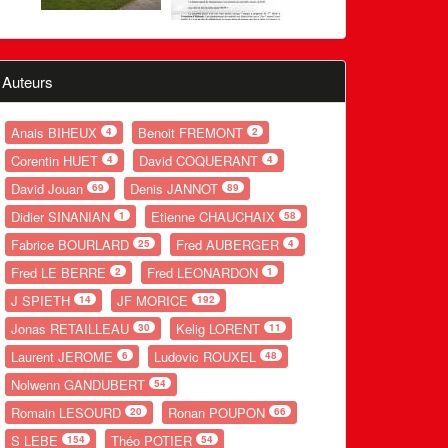
Auteurs
Anais BIHEUX
Benoit FREMONT
4
2
Corentin HUET
David COQUERANT
4
4
David Jouan
Denis JANNOT
69
89
Didier SINANIAN
Etienne CHAUCHAIX
1
58
Fabrice BOURLARD
Fred AUBERGER
25
4
Fred LE BERRE
Fred LEONARDON
2
1
J SPIETH
JF MORICE
14
192
Jonas RETAILLEAU
Kelig LORENT
30
11
Laurent JEROME
Ludovic ROUXEL
6
48
Nolwenn GANDUBERT
54
Romain LESOURD
Ronan POUPON
20
66
S LEBE
Théo POTIER
154
54