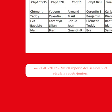
← 21-01-2012 - Match reporté des seniors 2 et
résulats cadets-juniors